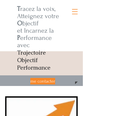
T
racez la voix,
Atteignez votre
O
bjectif
et Incarnez la
P
erformance
avec
Trajectoire
Objectif
Performance
me contacter