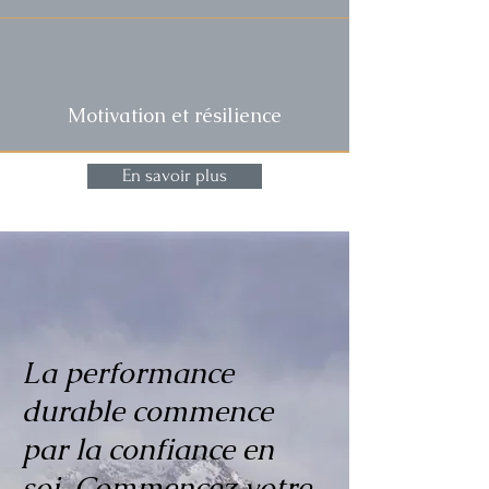
Motivation et résilience
En savoir plus
La performance
durable commence
par la confiance en
soi. Commencez votre